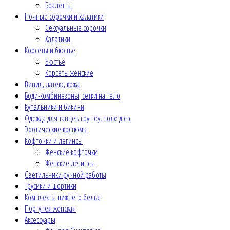
Бралетты
Ночные сорочки и халатики
Сексуальные сорочки
Халатики
Корсеты и бюстье
Бюстье
Корсеты женские
Винил, латекс, кожа
Боди-комбинезоны, сетки на тело
Купальники и бикини
Одежда для танцев гоу-гоу, поле дэнс
Эротические костюмы
Кофточки и легинсы
Женские кофточки
Женские легинсы
Светильники ручной работы
Трусики и шортики
Комплекты нижнего белья
Портупея женская
Аксессуары