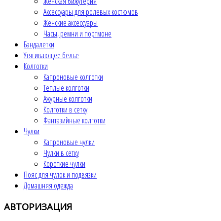
Женская бижутерия
Аксессуары для ролевых костюмов
Женские аксессуары
Часы, ремни и портмоне
Бандалетки
Утягивающее белье
Колготки
Капроновые колготки
Теплые колготки
Ажурные колготки
Колготки в сетку
Фантазийные колготки
Чулки
Капроновые чулки
Чулки в сетку
Короткие чулки
Пояс для чулок и подвязки
Домашняя одежда
АВТОРИЗАЦИЯ