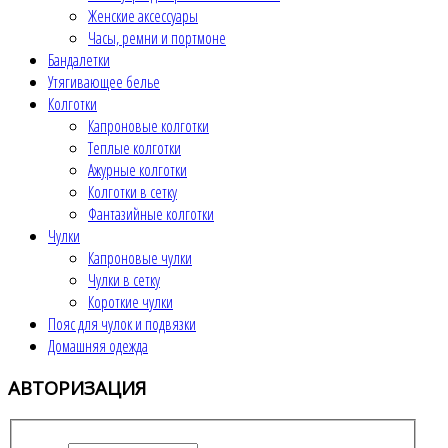
Женские аксессуары
Часы, ремни и портмоне
Бандалетки
Утягивающее белье
Колготки
Капроновые колготки
Теплые колготки
Ажурные колготки
Колготки в сетку
Фантазийные колготки
Чулки
Капроновые чулки
Чулки в сетку
Короткие чулки
Пояс для чулок и подвязки
Домашняя одежда
АВТОРИЗАЦИЯ