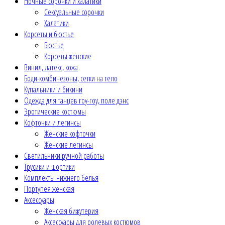
Ночные сорочки и халатики
Сексуальные сорочки
Халатики
Корсеты и бюстье
Бюстье
Корсеты женские
Винил, латекс, кожа
Боди-комбинезоны, сетки на тело
Купальники и бикини
Одежда для танцев гоу-гоу, поле дэнс
Эротические костюмы
Кофточки и легинсы
Женские кофточки
Женские легинсы
Светильники ручной работы
Трусики и шортики
Комплекты нижнего белья
Портупея женская
Аксессуары
Женская бижутерия
Аксессуары для ролевых костюмов