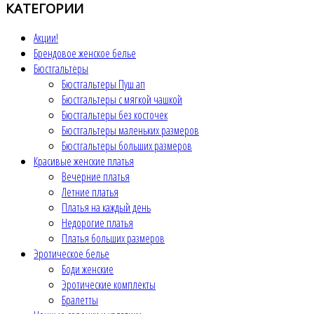
КАТЕГОРИИ
Акции!
Брендовое женское белье
Бюстгальтеры
Бюстгальтеры Пуш ап
Бюстгальтеры с мягкой чашкой
Бюстгальтеры без косточек
Бюстгальтеры маленьких размеров
Бюстгальтеры больших размеров
Красивые женские платья
Вечерние платья
Летние платья
Платья на каждый день
Недорогие платья
Платья больших размеров
Эротическое белье
Боди женские
Эротические комплекты
Бралетты