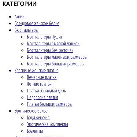
КАТЕГОРИИ
Акции!
Брендовое женское белье
Бюстгальтеры
Бюстгальтеры Пуш ап
Бюстгальтеры с мягкой чашкой
Бюстгальтеры без косточек
Бюстгальтеры маленьких размеров
Бюстгальтеры больших размеров
Красивые женские платья
Вечерние платья
Летние платья
Платья на каждый день
Недорогие платья
Платья больших размеров
Эротическое белье
Боди женские
Эротические комплекты
Бралетты