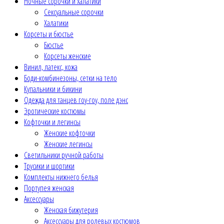
Ночные сорочки и халатики
Сексуальные сорочки
Халатики
Корсеты и бюстье
Бюстье
Корсеты женские
Винил, латекс, кожа
Боди-комбинезоны, сетки на тело
Купальники и бикини
Одежда для танцев гоу-гоу, поле дэнс
Эротические костюмы
Кофточки и легинсы
Женские кофточки
Женские легинсы
Светильники ручной работы
Трусики и шортики
Комплекты нижнего белья
Портупея женская
Аксессуары
Женская бижутерия
Аксессуары для ролевых костюмов