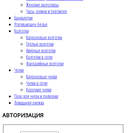
Женские аксессуары
Часы, ремни и портмоне
Бандалетки
Утягивающее белье
Колготки
Капроновые колготки
Теплые колготки
Ажурные колготки
Колготки в сетку
Фантазийные колготки
Чулки
Капроновые чулки
Чулки в сетку
Короткие чулки
Пояс для чулок и подвязки
Домашняя одежда
АВТОРИЗАЦИЯ