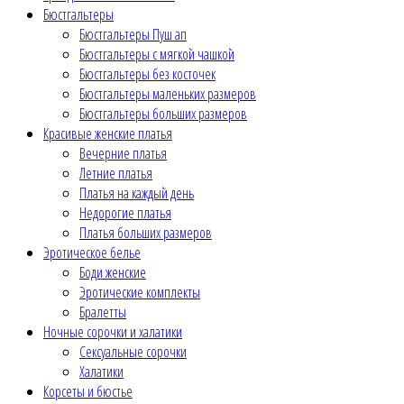
Бюстгальтеры
Бюстгальтеры Пуш ап
Бюстгальтеры с мягкой чашкой
Бюстгальтеры без косточек
Бюстгальтеры маленьких размеров
Бюстгальтеры больших размеров
Красивые женские платья
Вечерние платья
Летние платья
Платья на каждый день
Недорогие платья
Платья больших размеров
Эротическое белье
Боди женские
Эротические комплекты
Бралетты
Ночные сорочки и халатики
Сексуальные сорочки
Халатики
Корсеты и бюстье