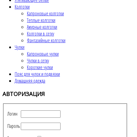
Утягивающее белье
Колготки
Капроновые колготки
Теплые колготки
Ажурные колготки
Колготки в сетку
Фантазийные колготки
Чулки
Капроновые чулки
Чулки в сетку
Короткие чулки
Пояс для чулок и подвязки
Домашняя одежда
АВТОРИЗАЦИЯ
Логин
Пароль