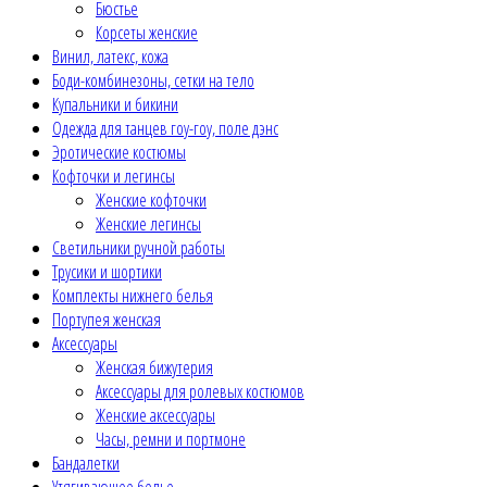
Бюстье
Корсеты женские
Винил, латекс, кожа
Боди-комбинезоны, сетки на тело
Купальники и бикини
Одежда для танцев гоу-гоу, поле дэнс
Эротические костюмы
Кофточки и легинсы
Женские кофточки
Женские легинсы
Светильники ручной работы
Трусики и шортики
Комплекты нижнего белья
Портупея женская
Аксессуары
Женская бижутерия
Аксессуары для ролевых костюмов
Женские аксессуары
Часы, ремни и портмоне
Бандалетки