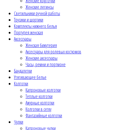
Женские кофточки
Женские легинсы
Светильники ручной работы
Трусики и шортики
Комплекты нижнего белья
Портупея женская
Аксессуары
Женская бижутерия
Аксессуары для ролевых костюмов
Женские аксессуары
Часы, ремни и портмоне
Бандалетки
Утягивающее белье
Колготки
Капроновые колготки
Теплые колготки
Ажурные колготки
Колготки в сетку
Фантазийные колготки
Чулки
Капроновые чулки