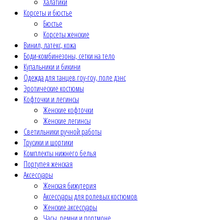
Халатики
Корсеты и бюстье
Бюстье
Корсеты женские
Винил, латекс, кожа
Боди-комбинезоны, сетки на тело
Купальники и бикини
Одежда для танцев гоу-гоу, поле дэнс
Эротические костюмы
Кофточки и легинсы
Женские кофточки
Женские легинсы
Светильники ручной работы
Трусики и шортики
Комплекты нижнего белья
Портупея женская
Аксессуары
Женская бижутерия
Аксессуары для ролевых костюмов
Женские аксессуары
Часы, ремни и портмоне