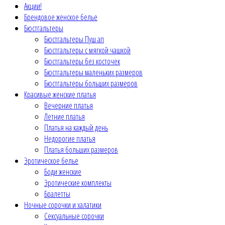
Акции!
Брендовое женское белье
Бюстгальтеры
Бюстгальтеры Пуш ап
Бюстгальтеры с мягкой чашкой
Бюстгальтеры без косточек
Бюстгальтеры маленьких размеров
Бюстгальтеры больших размеров
Красивые женские платья
Вечерние платья
Летние платья
Платья на каждый день
Недорогие платья
Платья больших размеров
Эротическое белье
Боди женские
Эротические комплекты
Бралетты
Ночные сорочки и халатики
Сексуальные сорочки