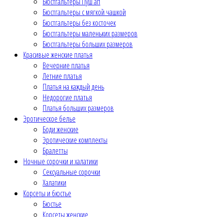
Бюстгальтеры Пуш ап
Бюстгальтеры с мягкой чашкой
Бюстгальтеры без косточек
Бюстгальтеры маленьких размеров
Бюстгальтеры больших размеров
Красивые женские платья
Вечерние платья
Летние платья
Платья на каждый день
Недорогие платья
Платья больших размеров
Эротическое белье
Боди женские
Эротические комплекты
Бралетты
Ночные сорочки и халатики
Сексуальные сорочки
Халатики
Корсеты и бюстье
Бюстье
Корсеты женские