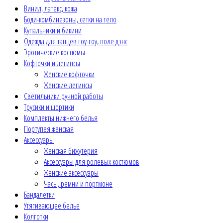
Винил, латекс, кожа
Боди-комбинезоны, сетки на тело
Купальники и бикини
Одежда для танцев гоу-гоу, поле дэнс
Эротические костюмы
Кофточки и легинсы
Женские кофточки
Женские легинсы
Светильники ручной работы
Трусики и шортики
Комплекты нижнего белья
Портупея женская
Аксессуары
Женская бижутерия
Аксессуары для ролевых костюмов
Женские аксессуары
Часы, ремни и портмоне
Бандалетки
Утягивающее белье
Колготки