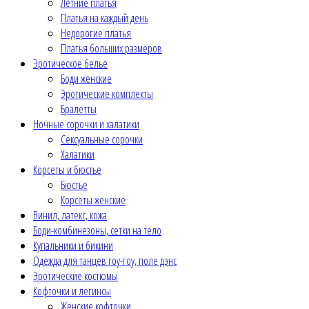
Летние платья
Платья на каждый день
Недорогие платья
Платья больших размеров
Эротическое белье
Боди женские
Эротические комплекты
Бралетты
Ночные сорочки и халатики
Сексуальные сорочки
Халатики
Корсеты и бюстье
Бюстье
Корсеты женские
Винил, латекс, кожа
Боди-комбинезоны, сетки на тело
Купальники и бикини
Одежда для танцев гоу-гоу, поле дэнс
Эротические костюмы
Кофточки и легинсы
Женские кофточки