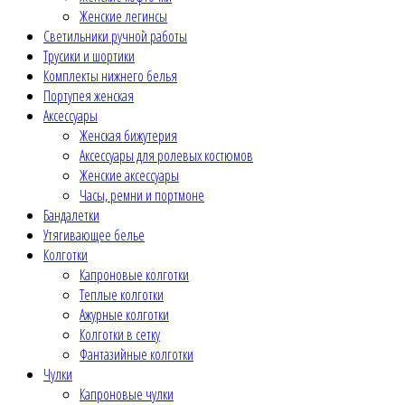
Женские легинсы
Светильники ручной работы
Трусики и шортики
Комплекты нижнего белья
Портупея женская
Аксессуары
Женская бижутерия
Аксессуары для ролевых костюмов
Женские аксессуары
Часы, ремни и портмоне
Бандалетки
Утягивающее белье
Колготки
Капроновые колготки
Теплые колготки
Ажурные колготки
Колготки в сетку
Фантазийные колготки
Чулки
Капроновые чулки